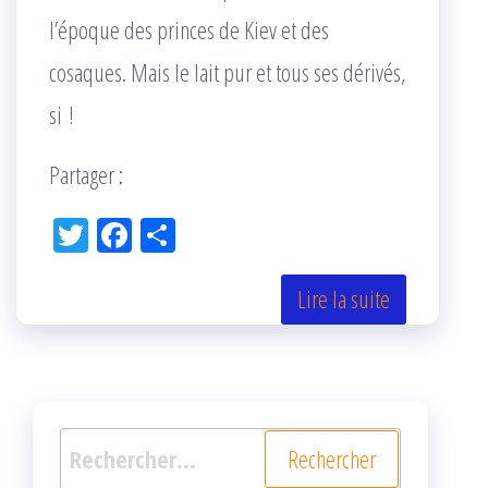
l’époque des princes de Kiev et des
cosaques. Mais le lait pur et tous ses dérivés,
si !
Partager :
Tw
Fac
Pa
itt
eb
rta
er
oo
ge
Lire la suite
k
r
Rechercher :