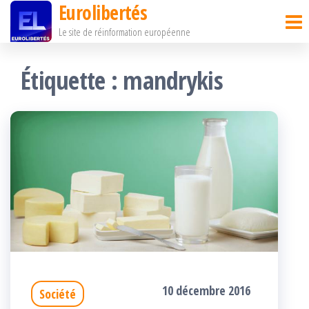
Eurolibertés
Passer
Le site de réinformation européenne
ce
contenu
Étiquette :
mandrykis
10 décembre 2016
Société