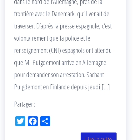
dans le nord de l’Allemagne, près de la
frontière avec le Danemark, qu’il venait de
traverser. D’après la presse espagnole, c’est
volontairement que la police et le
renseignement (CNI) espagnols ont attendu
que M. Puigdemont arrive en Allemagne
pour demander son arrestation. Sachant
Puigdemont en Finlande depuis jeudi […]
Partager :
Tw
Fac
Pa
itt
eb
rta
Lire la suite