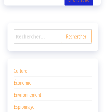
er
oo
ge
k
r
Rechercher :
Culture
Économie
Environnement
Espionnage