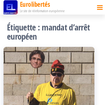
Eurolibertés
Passer
Le site de réinformation européenne
ce
contenu
Étiquette :
mandat d’arrêt
européen