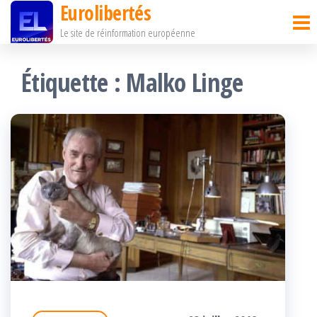
Eurolibertés
Passer
Le site de réinformation européenne
ce
contenu
Étiquette :
Malko Linge