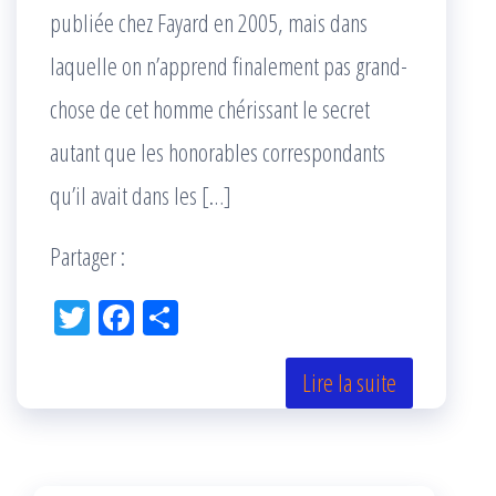
publiée chez Fayard en 2005, mais dans
laquelle on n’apprend finalement pas grand-
chose de cet homme chérissant le secret
autant que les honorables correspondants
qu’il avait dans les […]
Partager :
Tw
Fac
Pa
itt
eb
rta
er
oo
ge
Lire la suite
k
r