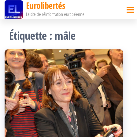
Eurolibertés
Passer
Le site de réinformation européenne
ce
contenu
Étiquette :
mâle