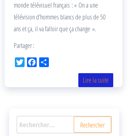
monde télévisuel français : « On a une
télévision d’hommes blancs de plus de 50
ans et ça, il va falloir que ça change ».
Partager :
Tw
Fac
Pa
itt
eb
rta
er
oo
ge
Lire la suite
k
r
Rechercher :