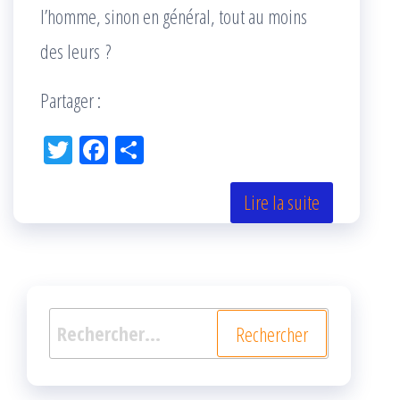
l’homme, sinon en général, tout au moins
des leurs ?
Partager :
Tw
Fac
Pa
itt
eb
rta
er
oo
ge
Lire la suite
k
r
Rechercher :