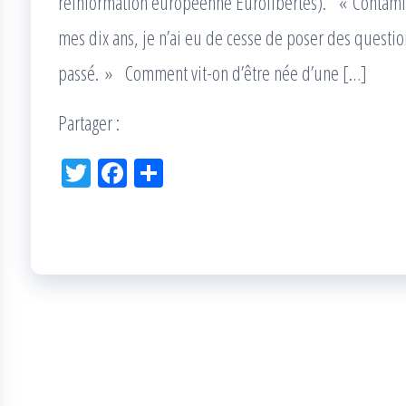
réinformation européenne Eurolibertés). « Contamin
mes dix ans, je n’ai eu de cesse de poser des questio
passé. » Comment vit-on d’être née d’une […]
Partager :
Tw
Fac
Pa
itt
eb
rta
er
oo
ge
k
r