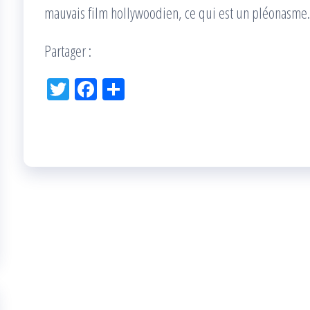
mauvais film hollywoodien, ce qui est un pléonasme.
Partager :
Tw
Fac
Pa
itt
eb
rta
er
oo
ge
k
r