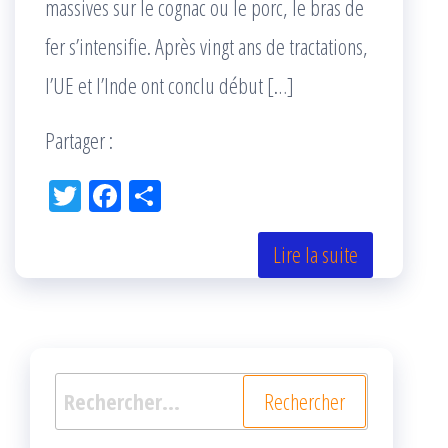
massives sur le cognac ou le porc, le bras de
fer s’intensifie. Après vingt ans de tractations,
l’UE et l’Inde ont conclu début […]
Partager :
Tw
Fac
Pa
itt
eb
rta
er
oo
ge
Lire la suite
k
r
Rechercher :