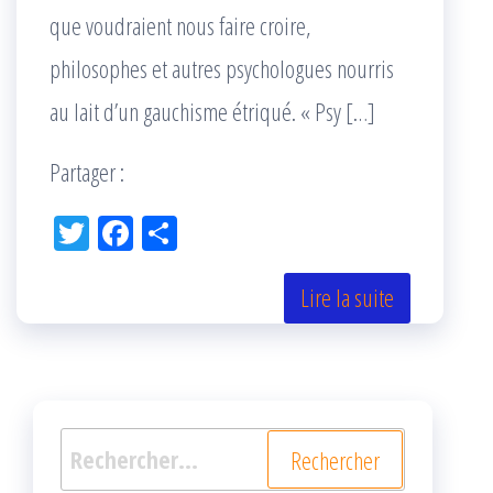
que voudraient nous faire croire,
philosophes et autres psychologues nourris
au lait d’un gauchisme étriqué. « Psy […]
Partager :
Tw
Fac
Pa
itt
eb
rta
er
oo
ge
Lire la suite
k
r
Rechercher :