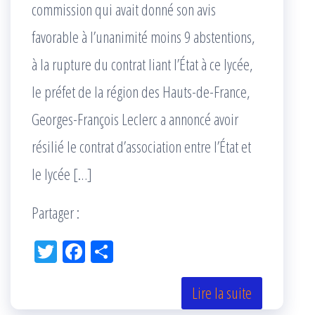
commission qui avait donné son avis
favorable à l’unanimité moins 9 abstentions,
à la rupture du contrat liant l’État à ce lycée,
le préfet de la région des Hauts-de-France,
Georges-François Leclerc a annoncé avoir
résilié le contrat d’association entre l’État et
le lycée […]
Partager :
Tw
Fac
Pa
itt
eb
rta
er
oo
ge
Lire la suite