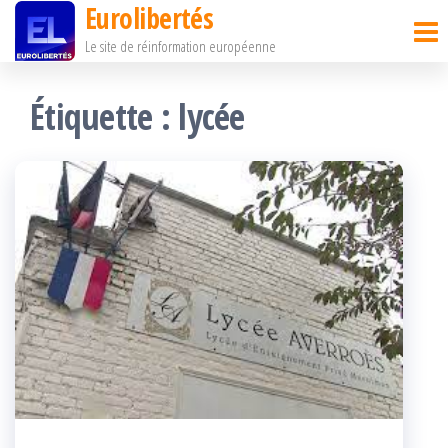
Eurolibertés
Passer
Le site de réinformation européenne
ce
contenu
Étiquette :
lycée