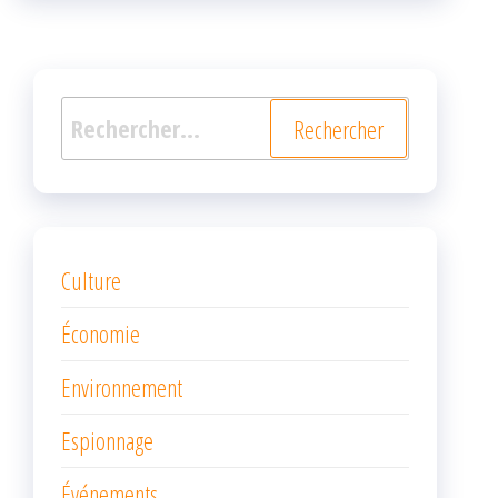
k
r
Rechercher :
Culture
Économie
Environnement
Espionnage
Événements