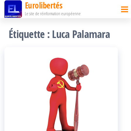
Eurolibertés
Passer
Le site de réinformation européenne
ce
contenu
Étiquette :
Luca Palamara