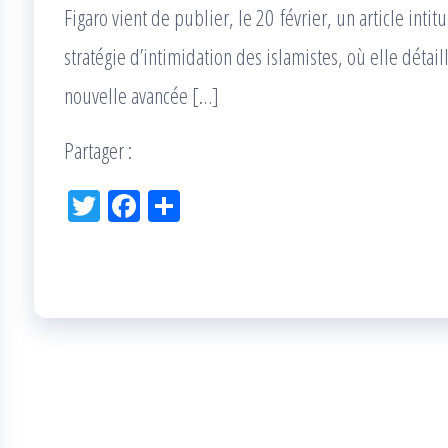
Figaro vient de publier, le 20 février, un article intit
stratégie d’intimidation des islamistes, où elle détai
nouvelle avancée […]
Partager :
Tw
Fac
Pa
itt
eb
rta
er
oo
ge
k
r