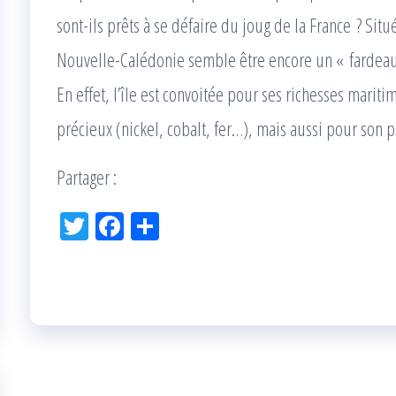
sont-ils prêts à se défaire du joug de la France ? Sit
Nouvelle-Calédonie semble être encore un « fardeau
En effet, l’île est convoitée pour ses richesses mariti
précieux (nickel, cobalt, fer…), mais aussi pour son 
Partager :
Tw
Fac
Pa
itt
eb
rta
er
oo
ge
k
r