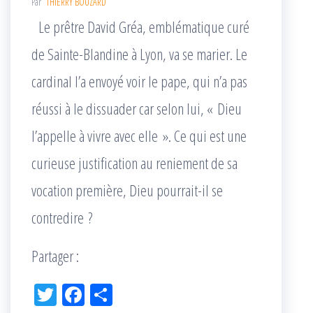
Par
THIERRY BOUZARD
Le prêtre David Gréa, emblématique curé
de Sainte-Blandine à Lyon, va se marier. Le
cardinal l’a envoyé voir le pape, qui n’a pas
réussi à le dissuader car selon lui, « Dieu
l’appelle à vivre avec elle ». Ce qui est une
curieuse justification au reniement de sa
vocation première, Dieu pourrait-il se
contredire ?
Partager :
Tw
Fac
Pa