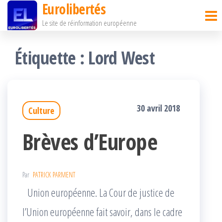
Eurolibertés
Passer
Le site de réinformation européenne
ce
contenu
Étiquette :
Lord West
30 avril 2018
Culture
Brèves d’Europe
Par
PATRICK PARMENT
Union européenne. La Cour de justice de
l’Union européenne fait savoir, dans le cadre