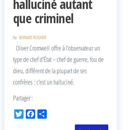
halluciné autant
que criminel
Par
BERNARD PLOUVIER
Oliver Cromwell offre à l’observateur un
type de chef d’État – chef de guerre, fou de
dieu, différent de la plupart de ses
confrères : c’est un halluciné.
Partager :
Tw
Fac
Pa
itt
eb
rta