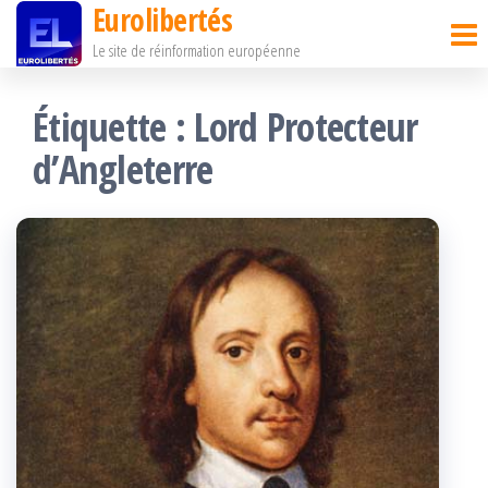
Eurolibertés
Passer
Le site de réinformation européenne
ce
contenu
Étiquette :
Lord Protecteur
d’Angleterre