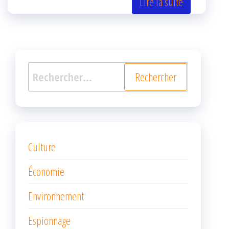
er
oo
ge
Lire la suite
k
r
Rechercher :
Culture
Économie
Environnement
Espionnage