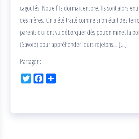
cagoulés. Notre fils dormait encore. Ils sont alors en
des mères. On a été traité comme si on était des ter
parents qui ont vu débarquer dès potron minet la poli
(Savoie) pour appréhender leurs rejetons… […]
Partager :
Tw
Fac
Pa
itt
eb
rta
er
oo
ge
k
r