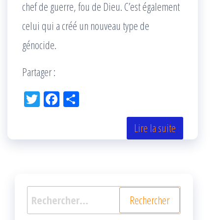
chef de guerre, fou de Dieu. C’est également
celui qui a créé un nouveau type de
génocide.
Partager :
Tw
Fac
Pa
itt
eb
rta
er
oo
ge
Lire la suite
k
r
Rechercher :