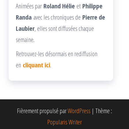
Animées par
Roland Hélie
et
Philippe
Randa
avec les chroniques de
Pierre de
Laubier
, elles sont diffusées chaque
semaine.
Retrouvez-les désormais en rediffusion
en
cliquant ici
.
Fièrement propulsé par
WordPress
|
Thème :
Popularis Writer