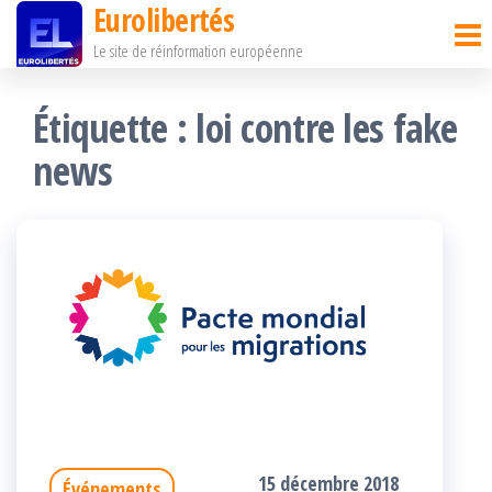
Eurolibertés
Passer
Le site de réinformation européenne
ce
contenu
Étiquette :
loi contre les fake
news
15 décembre 2018
Événements