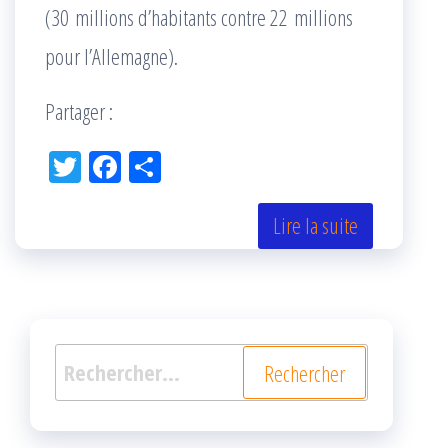
(30 millions d’habitants contre 22 millions
pour l’Allemagne).
Partager :
Tw
Fac
Pa
itt
eb
rta
er
oo
ge
Lire la suite
k
r
Rechercher :