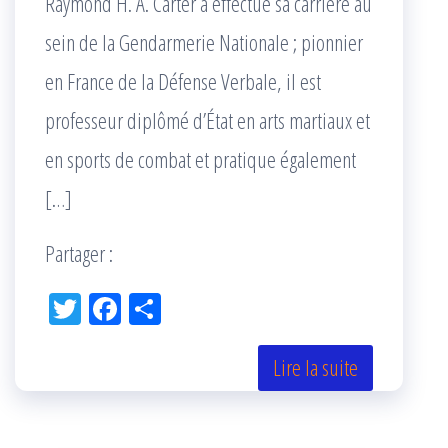
Raymond H. A. Carter a effectué sa carrière au
sein de la Gendarmerie Nationale ; pionnier
en France de la Défense Verbale, il est
professeur diplômé d’État en arts martiaux et
en sports de combat et pratique également
[…]
Partager :
Tw
Fac
Pa
itt
eb
rta
er
oo
ge
Lire la suite
k
r