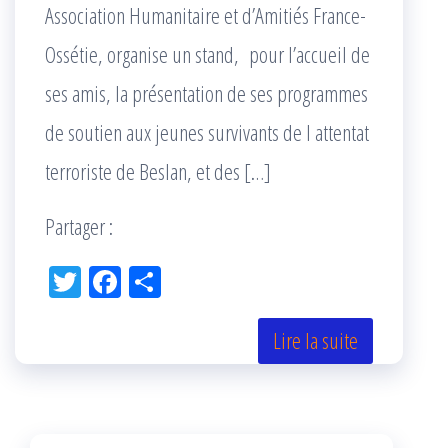
Association Humanitaire et d’Amitiés France-
Ossétie, organise un stand, pour l’accueil de
ses amis, la présentation de ses programmes
de soutien aux jeunes survivants de l attentat
terroriste de Beslan, et des […]
Partager :
Tw
Fac
Pa
itt
eb
rta
er
oo
ge
Lire la suite
k
r