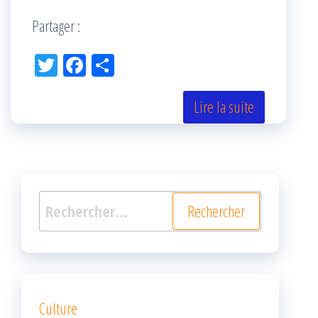
Partager :
Tw
Fac
Pa
itt
eb
rta
er
oo
ge
Lire la suite
k
r
Rechercher :
Culture