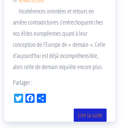
Par
RICHARD DESSENS
Incohérences orientées et retours en
arrière contradictoires s’entrechoquent chez
nos élites européennes quant à leur
conception de l’Europe de « demain ». Celle
d’aujourd’hui est déjà incompréhensible,
alors celle de demain inquiète encore plus.
Partager :
Tw
Fac
Pa
itt
eb
rta
er
oo
ge
Lire la suite
k
r