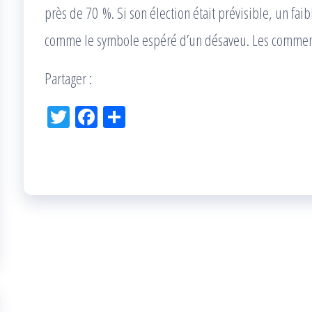
près de 70 %. Si son élection était prévisible, un faib
comme le symbole espéré d’un désaveu. Les comment
Partager :
Tw
Fac
Pa
itt
eb
rta
er
oo
ge
k
r