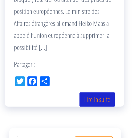
position européennes. Le ministre des
Affaires étrangères allemand Heiko Maas a
appelé l’Union européenne à supprimer la
possibilité […]
Partager :
Tw
Fac
Pa
itt
eb
rta
er
oo
ge
Lire la suite
k
r