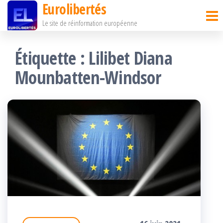
Eurolibertés
Passer
Le site de réinformation européenne
ce
contenu
Étiquette :
Lilibet Diana
Mounbatten-Windsor