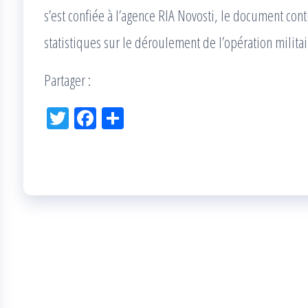
s’est confiée à l’agence RIA Novosti, le document co
statistiques sur le déroulement de l’opération milita
Partager :
Tw
Fac
Pa
itt
eb
rta
er
oo
ge
k
r