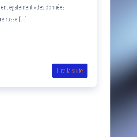
ntient également «des données
ire russe […]
Lire la suite