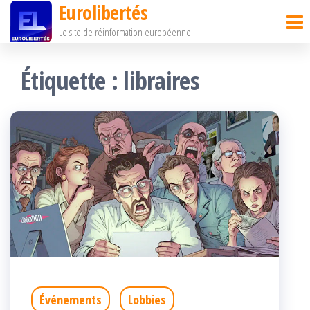
Eurolibertés
Passer
Le site de réinformation européenne
ce
contenu
Étiquette :
libraires
Événements
Lobbies