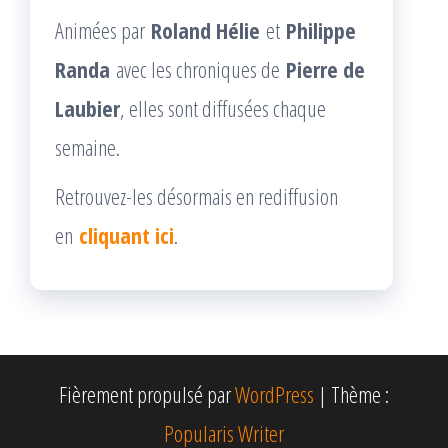
Animées par
Roland Hélie
et
Philippe
Randa
avec les chroniques de
Pierre de
Laubier
, elles sont diffusées chaque
semaine.
Retrouvez-les désormais en rediffusion
en
cliquant ici
.
Fièrement propulsé par
WordPress
|
Thème :
Popularis Writer