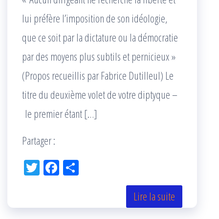
lui préfère l’imposition de son idéologie,
que ce soit par la dictature ou la démocratie
par des moyens plus subtils et pernicieux »
(Propos recueillis par Fabrice Dutilleul) Le
titre du deuxième volet de votre diptyque –
le premier étant […]
Partager :
Tw
Fac
Pa
itt
eb
rta
er
oo
ge
Lire la suite
k
r