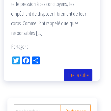
telle pression à ces concitoyens, les
empêchant de disposer librement de leur
corps. Comme l’ont rappelé quelques
responsables […]
Partager :
Tw
Fac
Pa
itt
eb
rta
er
oo
ge
Lire la suite
k
r
Rechercher :