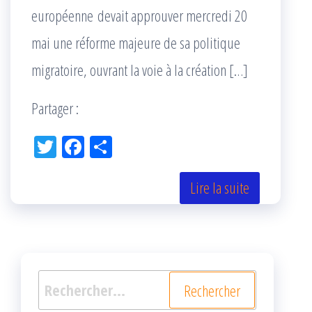
européenne devait approuver mercredi 20
mai une réforme majeure de sa politique
migratoire, ouvrant la voie à la création […]
Partager :
Tw
Fac
Pa
itt
eb
rta
er
oo
ge
Lire la suite
k
r
Rechercher :