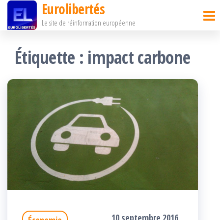
Eurolibertés
Passer
Le site de réinformation européenne
ce
contenu
Étiquette :
impact carbone
10 septembre 2016
Économie