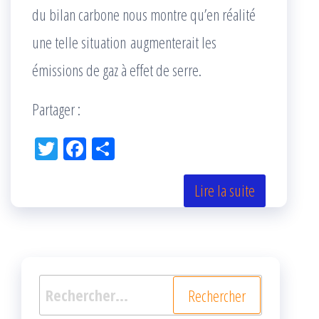
du bilan carbone nous montre qu’en réalité
une telle situation augmenterait les
émissions de gaz à effet de serre.
Partager :
Tw
Fac
Pa
itt
eb
rta
er
oo
ge
Lire la suite
k
r
Rechercher :