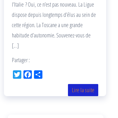
l’Italie ? Oui, ce n’est pas nouveau. La Ligue
dispose depuis longtemps d’élus au sein de
cette région. La Toscane a une grande
habitude d’autonomie. Souvenez-vous de
[…]
Partager :
Tw
Fac
Pa
itt
eb
rta
er
oo
ge
Lire la suite
k
r