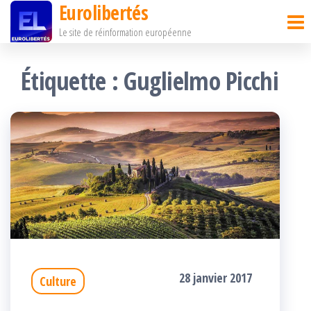
Eurolibertés
Passer
Le site de réinformation européenne
ce
contenu
Étiquette :
Guglielmo Picchi
28 janvier 2017
Culture