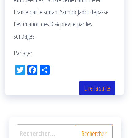
France par le sortant Yannick Jadot dépasse
l’estimation des 8 % prévue par les
sondages.
Partager :
Tw
Fac
Pa
itt
eb
rta
er
oo
ge
Lire la suite
k
r
Rechercher :