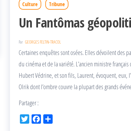
Culture
Tribune
Un Fantômas géopoliti
Par
GEORGES FELTIN-TRACOL
Certaines enquêtes sont osées. Elles dévoilent des pa
du cinéma et de la variété. L’ancien ministre français
Hubert Védrine, et son fils, Laurent, évoquent, eux,
Olrik dont l’ombre couvre la plupart des grands évén
Partager :
Tw
Fac
Pa
itt
eb
rta