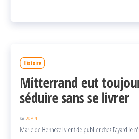
er
oo
ge
k
r
Histoire
Mitterrand eut toujour
séduire sans se livrer
Par
ADMIN
Marie de Hennezel vient de publier chez Fayard le ré