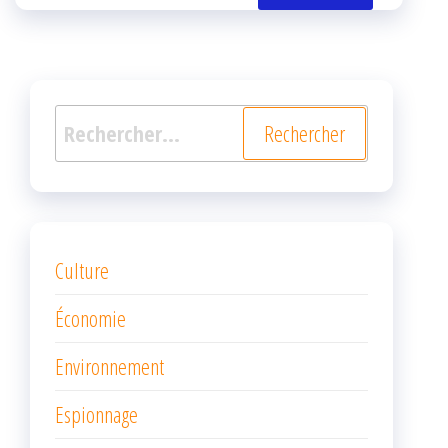
k
r
Rechercher :
Culture
Économie
Environnement
Espionnage