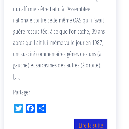
qui affirme s’être battu à l’Assemblée
nationale contre cette même OAS qui n’avait
guère ressucitée, à ce que l’on sache, 39 ans
après qu’il ait lui-même vu le jour en 1987,
ont suscité commentaires gênés des uns (à
gauche) et sarcasmes des autres (à droite).
[…]
Partager :
Tw
Fac
Pa
itt
eb
rta
er
oo
ge
Lire la suite