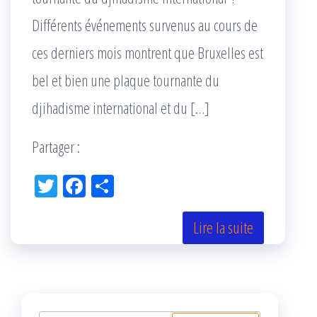
Différents événements survenus au cours de
ces derniers mois montrent que Bruxelles est
bel et bien une plaque tournante du
djihadisme international et du […]
Partager :
Tw
Fac
Pa
itt
eb
rta
er
oo
ge
Lire la suite
k
r