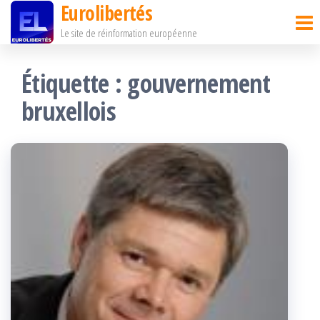
Eurolibertés
Passer
Le site de réinformation européenne
ce
contenu
Étiquette :
gouvernement
bruxellois