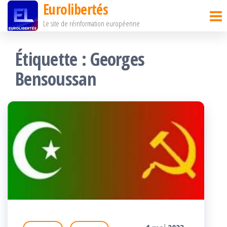
Eurolibertés
Passer
Le site de réinformation européenne
ce
contenu
Étiquette :
Georges
Bensoussan