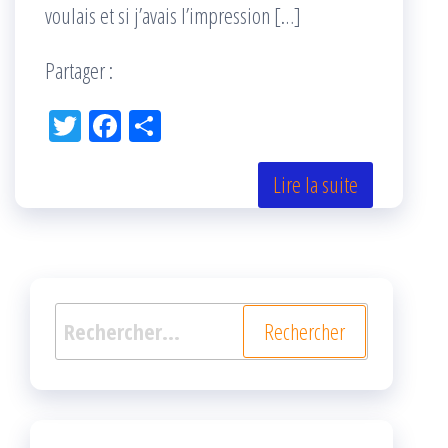
voulais et si j’avais l’impression […]
Partager :
Tw
Fac
Pa
itt
eb
rta
er
oo
ge
Lire la suite
k
r
Rechercher :