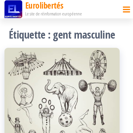
Eurolibertés
Passer
Le site de réinformation européenne
ce
contenu
Étiquette :
gent masculine