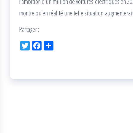
l’ambition d’un million de voitures électriques en 2
montre qu’en réalité une telle situation augmenterait 
Partager :
Tw
Fac
Pa
itt
eb
rta
er
oo
ge
k
r