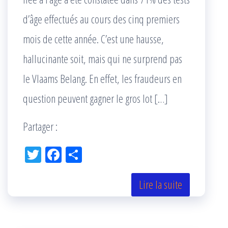
d’âge effectués au cours des cinq premiers
mois de cette année. C’est une hausse,
hallucinante soit, mais qui ne surprend pas
le Vlaams Belang. En effet, les fraudeurs en
question peuvent gagner le gros lot […]
Partager :
Tw
Fac
Pa
itt
eb
rta
er
oo
ge
Lire la suite
k
r