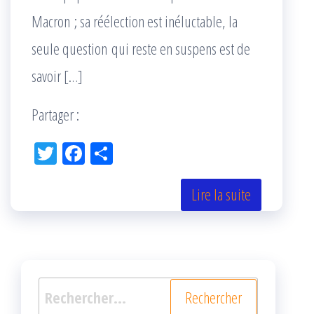
Macron ; sa réélection est inéluctable, la
seule question qui reste en suspens est de
savoir […]
Partager :
Tw
Fac
Pa
itt
eb
rta
er
oo
ge
Lire la suite
k
r
Rechercher :