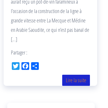
aurait reçu un pot-de-vin faramineux à
l’occasion de la construction de la ligne à
grande vitesse entre La Mecque et Médine
en Arabie Saoudite, ce qui n’est pas banal de
[…]
Partager :
Tw
Fac
Pa
itt
eb
rta
er
oo
ge
Lire la suite
k
r