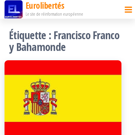
Eurolibertés
Passer
Le site de réinformation européenne
ce
contenu
Étiquette :
Francisco Franco
y Bahamonde