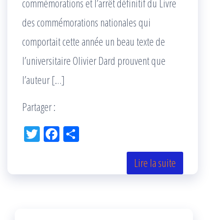
commémorations et l’arrêt définitif du Livre
des commémorations nationales qui
comportait cette année un beau texte de
l’universitaire Olivier Dard prouvent que
l’auteur […]
Partager :
Tw
Fac
Pa
itt
eb
rta
er
oo
ge
Lire la suite
k
r