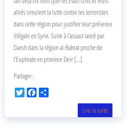
fait déjà six mois que les États-Unis et leurs
alliés simulent la lutte contre les terroristes
dans cette région pour justifier leur présence
illégale en Syrie. Suite à l’assaut lancé par
Daesh dans la région al-Bahrat proche de
l’Euphrate en province Deir […]
Partager :
Tw
Fac
Pa
itt
eb
rta
er
oo
ge
Lire la suite
k
r