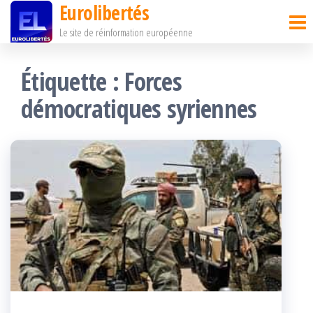
Eurolibertés
Passer
Le site de réinformation européenne
ce
contenu
Étiquette :
Forces
démocratiques syriennes