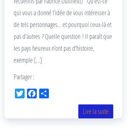
recueillis par Fabrice Dutilleul) Qu’est-ce
qui vous a donné l’idée de vous intéresser à
de tels personnages… et pourquoi ceux-là et
pas d’autres ? Quelle question ! Il paraît que
les pays heureux n’ont pas d’histoire,
exemple […]
Partager :
Tw
Fac
Pa
itt
eb
rta
er
oo
ge
Lire la suite
k
r