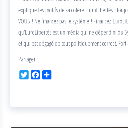
explique les motifs de sa colère. EuroLibertés : tou
VOUS ! Ne financez pas le système ! Financez EuroLi
qu’EuroLibertés est un média qui ne dépend ni du S
et qui est dégagé de tout politiquement correct. For
Partager :
Tw
Fac
Pa
itt
eb
rta
er
oo
ge
k
r