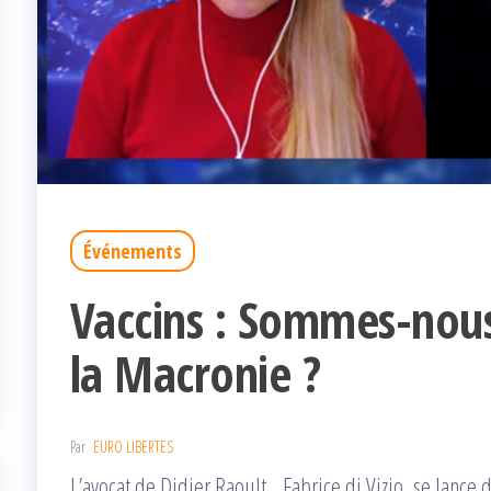
Événements
Vaccins : Sommes-nous
la Macronie ?
Par
EURO LIBERTES
L’avocat de Didier Raoult, Fabrice di Vizio, se lance 