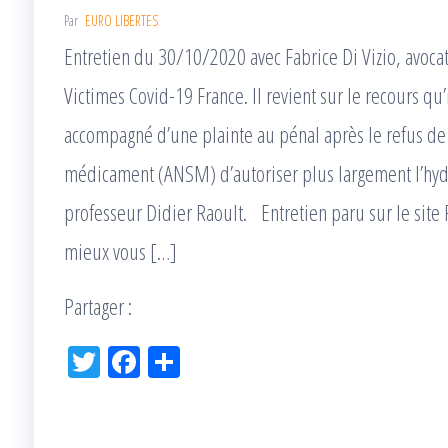
Par
EURO LIBERTES
Entretien du 30/10/2020 avec Fabrice Di Vizio, avocat 
Victimes Covid-19 France. Il revient sur le recours qu’
accompagné d’une plainte au pénal après le refus de 
médicament (ANSM) d’autoriser plus largement l’hyd
professeur Didier Raoult. Entretien paru sur le site 
mieux vous […]
Partager :
Tw
Fac
Pa
itt
eb
rta
er
oo
ge