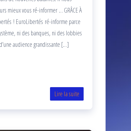
jours mieux vous ré-informer … GRÂCE À
bertés ! EuroLibertés ré-informe parce
ystème, ni des banques, ni des lobbies
t d’une audience grandissante […]
Lire la suite