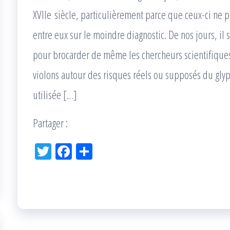
XVIIe siècle, particulièrement parce que ceux-ci ne p
entre eux sur le moindre diagnostic. De nos jours, il
pour brocarder de même les chercheurs scientifiques,
violons autour des risques réels ou supposés du glyp
utilisée […]
Partager :
Tw
Fac
Pa
itt
eb
rta
er
oo
ge
k
r