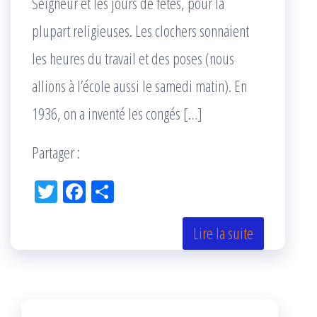
Seigneur et les jours de fêtes, pour la
plupart religieuses. Les clochers sonnaient
les heures du travail et des poses (nous
allions à l’école aussi le samedi matin). En
1936, on a inventé les congés […]
Partager :
Tw
Fac
Pa
itt
eb
rta
er
oo
ge
Lire la suite
k
r