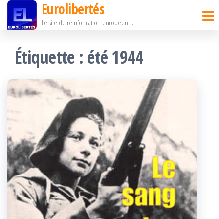
Eurolibertés
Passer
Le site de réinformation européenne
ce
contenu
Étiquette :
été 1944