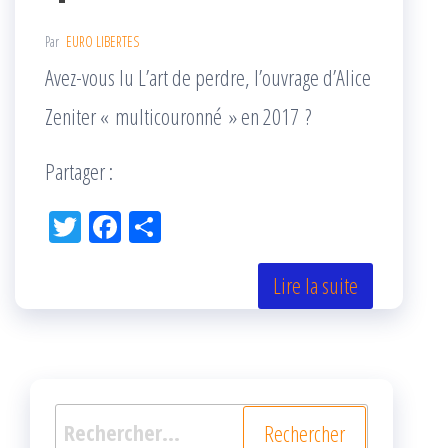
Par
EURO LIBERTES
Avez-vous lu L’art de perdre, l’ouvrage d’Alice
Zeniter « multicouronné » en 2017 ?
Partager :
Tw
Fac
Pa
itt
eb
rta
er
oo
ge
Lire la suite
k
r
Rechercher :