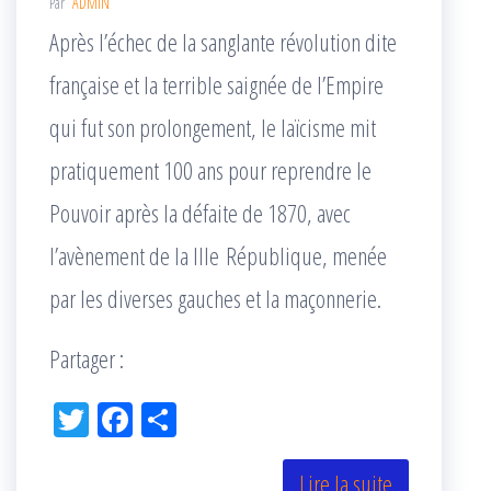
Par
ADMIN
Après l’échec de la sanglante révolution dite
française et la terrible saignée de l’Empire
qui fut son prolongement, le laïcisme mit
pratiquement 100 ans pour reprendre le
Pouvoir après la défaite de 1870, avec
l’avènement de la IIIe République, menée
par les diverses gauches et la maçonnerie.
Partager :
Tw
Fac
Pa
itt
eb
rta
er
oo
ge
Lire la suite