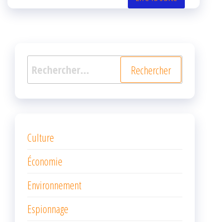
k
r
Rechercher :
Culture
Économie
Environnement
Espionnage